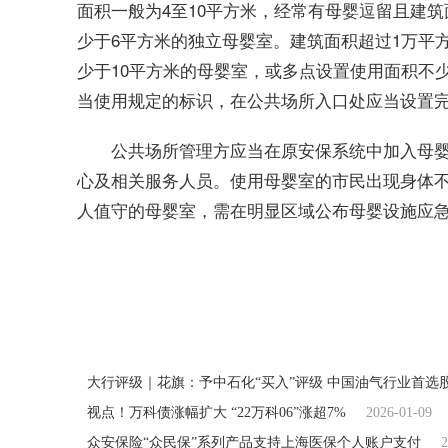
面积一般为4至10平方米，经常有母婴逗留且建筑面
少于6平方米的独立母婴室。建筑面积超过1万平
少于10平方米的母婴室，或多点设置使用面积不
当使用规定的标识，在公共场所入口处应当设置
公共场所管理方应当在原安保系统中加入母
心及相关服务人员。使用母婴室的市民出现身体
人值守的母婴室，需在明显区域公布母婴设施应
关键词：
最新资讯
大行评级｜花旗：予中石化“买入”评级 中国油气行业首选
视点！万科债涨幅扩大 “22万科06”涨超7%
2026-01-09
众安保险“众民保”系列产品支持上海医保个人账户支付
2