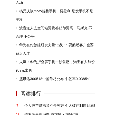
入场
杨元庆谈moto折叠手机：要盈利 是发手机不是
平板
波音送人去空间站更贵补贴却更高，马斯克:不
合理 不公平
华为在伦敦建研发力量“出海”：要贴近客户也要
贴近人才
火爆！华为折叠屏手机一秒售罄，淘宝有人加价
9万元出售
盛讯达300518中签号将公布 中签率0.0385%
阅读排行
个人破产是福音不是灾难 个人破产制度到底指的是什么?
普遍设最低消费 撸猫餐厅“霸王”吗