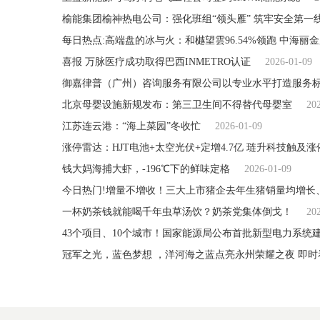
榆能集团榆神热电公司：强化班组“领头雁” 筑牢安全第一线
每日热点:高端盘的冰与火：和樾望雲96.54%领跑 中海丽金府
喜报 万脉医疗成功取得巴西INMETRO认证
2026-01-09
御嘉律普（广州）咨询服务有限公司以专业水平打造服务
北京母婴设施新规发布：第三卫生间不得替代母婴室
20
江苏连云港：“海上菜园”冬收忙
2026-01-09
涨停雷达：HJT电池+太空光伏+定增4.7亿 琏升科技触及涨
钱大妈海捕大虾，-196℃下的鲜味定格
2026-01-09
今日热门!增量不增收！三大上市猪企去年生猪销量均增长
一杯奶茶钱就能喝千年虫草汤饮？奶茶党集体倒戈！
20
43个项目、10个城市！国家能源局公布首批新型电力系统
冠军之光，蓝色梦想 ，洋河海之蓝点亮永州荣耀之夜 即时