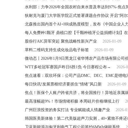
水利部：力争2026年全国农村自来水普及率达到97%-焦点
狄耐克与厦门大学医学院正式签署课题合作协议 开启“阿尔
每人免费种1颗牙 鼎植口腔【千颗种植牙公益捐赠计划】
股份行AIC异军突起 聚焦战略性新兴产业
2026-01-09
草料二维码支持生成化妆品电子标签
2026-01-09
微动态丨2026年1月9日黑龙江省华博农产品市场有限公司
WTT多哈冠军赛国乒昨日6胜1负 今日赛程公布→
2026-0
焦点速看：双欣环保：公司产品DMC、DEC、EMC是锂
每日快讯!发展票根经济要抓住“情绪”风口新
2026-01-09
焦点！医保个人账户跨省共济，将全国推行！异地近亲属
最高涨幅超9%！市场情绪积极 本周硅片价格继续上行
2
广州巨浪投资的务实打法 专业赋能成人情趣产业
2026-0
韩国医美新体验！第二代美版超声刀实测，40+紧致不疼还
卫蓝新能源与匈牙利电气工程公司签约6MWh储能系统
2