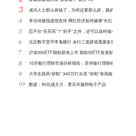
成功人士那么有钱了，为何还要那么拼，真的对钱那么看
李佳琦被指虚假宣传 网红经济如何健康“长红”?
忍不住“买买买”？“剁手”之外，还可以这样做小额理财
法定数字货币李鬼横行 央行三度辟谣透露多重信息
沪深300ETF期权获准上市 期权对ETF发展影响深远
10月银行理财市场分析报告：苏州银行理财收益率进入TO
大学生跟风“炒鞋” 340万打水漂 “炒鞋”有风险该如何防范
数据：90后成主力，爱买衣服和电子产品