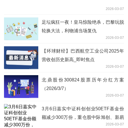
2026-03-07
足坛疯狂一夜！皇马惊险绝杀，巴黎玩脱
轮换大法，利物浦当场复仇
2026-03-07
【环球财经】巴西航空工业公司2025年
营收创历史新高_即时焦点
2026-03-07
北鼎股份300824股票历年分红方案
（2026/3/7）
2026-03-07
3月6日嘉实中证科创创业50ETF基金份
额减少300万份，重仓股中际旭创、新易
2026-03-07
盛、宁德时代