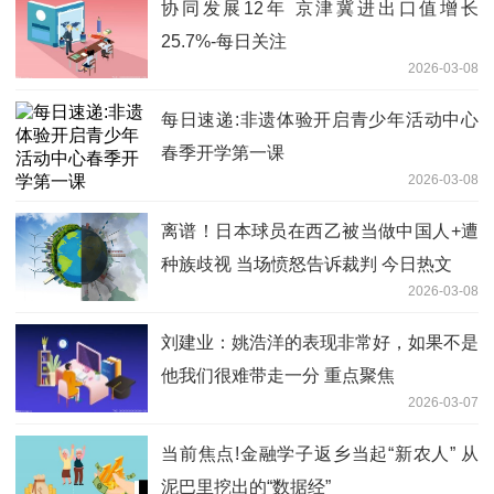
协同发展12年 京津冀进出口值增长
25.7%-每日关注
2026-03-08
每日速递:非遗体验开启青少年活动中心
春季开学第一课
2026-03-08
离谱！日本球员在西乙被当做中国人+遭
种族歧视 当场愤怒告诉裁判 今日热文
2026-03-08
刘建业：姚浩洋的表现非常好，如果不是
他我们很难带走一分 重点聚焦
2026-03-07
当前焦点!金融学子返乡当起“新农人” 从
泥巴里挖出的“数据经”