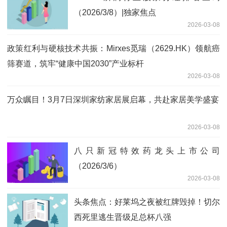
（2026/3/8）|独家焦点
2026-03-08
政策红利与硬核技术共振：Mirxes觅瑞（2629.HK）领航癌
筛赛道，筑牢“健康中国2030”产业标杆
2026-03-08
万众瞩目！3月7日深圳家纺家居展启幕，共赴家居美学盛宴
2026-03-08
八只新冠特效药龙头上市公司
（2026/3/6）
2026-03-08
头条焦点：好莱坞之夜被红牌毁掉！切尔
西死里逃生晋级足总杯八强