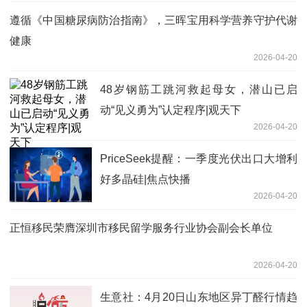
遵循《中国糖尿病防治指南》，三晖宝用科学营养守护代谢
健康
2026-04-20
48岁钢筋工跳河救起母女，潜山已启
动“见义勇为”认定程序|观天下
2026-04-20
PriceSeek提醒：一季度光伏出口大增利
好多晶硅|焦点快播
2026-04-20
正恒移民荣膺深圳市移民留学服务行业协会副会长单位
2026-04-20
生意社：4月20日山东地区异丁醛行情趋