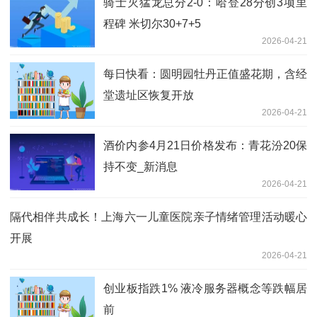
骑士灭猛龙总分2-0：哈登28分创3项里
程碑 米切尔30+7+5
2026-04-21
每日快看：圆明园牡丹正值盛花期，含经
堂遗址区恢复开放
2026-04-21
酒价内参4月21日价格发布：青花汾20保
持不变_新消息
2026-04-21
隔代相伴共成长！上海六一儿童医院亲子情绪管理活动暖心
开展
2026-04-21
创业板指跌1% 液冷服务器概念等跌幅居
前