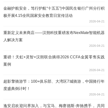
金融护航安全，笃行护航“十五五”|中国民生银行广州分行积
极开展4.15全民国家安全教育日宣传活动
2026-04-21
重新定义未来商店——汉朔科技重磅发布NexMate智能机器
人解决方案
2026-04-21
重磅！天虹×灵智×汉朔联合摘得2026 CCFA金翼零售实践
案例
2026-04-21
超影擎骑游节：100+俱乐部、大湾区7城骑游，中国骑行年
度盛典倒计时！
2026-04-21
逸安启欢迎问界加入，与宝马、梅赛德斯-奔驰携手， 共同