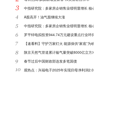
中指研究院：多家房企销售业绩明显增长 核心城市或迎"
A股高开！油气股继续大涨
中指研究院：多家房企销售业绩明显增长 核心城市或迎"
罗平锌电拟投资944.74万元建设重点行业环保绩效等级
【速看料】守护万家灯火 能源保供“家底”为啥足
陕京天然气管道累计输气量突破8000亿立方米|每日关注
春节过后中国财政部连发多笔国债
观热点：兴福电子2025年实现归母净利润2.08亿元 同比增