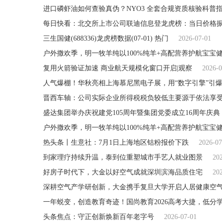
进口磷虾油如何查验真伪？NYO3 全套合规资质核验科普
每日快看：北交所上市公司联迪信息登龙虎榜：当日价格振幅达
三生国健(688336)龙虎榜数据(07-01) 热门
2026-07-01
户外撒欢季，明一牧羊纯以100%纯羊+高配营养护航宝宝
复用火箭验证加速 商业航天规模化窗口开启|观察
2026-0
人气爆棚！华秋亮相上海慕尼黑电子展，用“数字引擎”引
盛达集团举办庆祝建党105周年暨集团党委成立16周年庆典
户外撒欢季，明一牧羊纯以100%纯羊+高配营养护航宝宝
热头条丨生意社：7月1日上海地区钴粉报价下跌
2026-07
到家理疗持续升温，泰到位重塑城市手艺人就业图景
20
好房子时代下，大金以好空气成就深圳滨海品质住宅
20
深耕空气产学研创新，大金携手复旦大学开启人居健康空
头条焦点：守正创新焕新百年老字号
2026-07-01