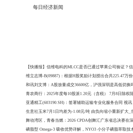
每日经济新闻
关键词：
龙虎榜
信息
成交
互联网
连续竞价
交所
振
【快播报】信维电科的MLCC是否已通过苹果公司验证？
维立志博-B(09887)：根据H股奖励计划授出合共225.47万
和讯刘文博：A股放量成交36600亿，沪强深弱是高低切
青农商行：2025年度每10股派1.20元（含税） 7月8日除权
亚通精工(603190.SH)：签署辅助运输专业化服务合同 视讯
生意社玉米7月1日均差为-1.08元/吨 由负向缩小重新扩大
舞动湾区，青春当燃：2026 CPDA创舞汇广东省总决赛在
磷脂型 Omega-3 吸收优势详解，NYO3 小分子磷脂萃取