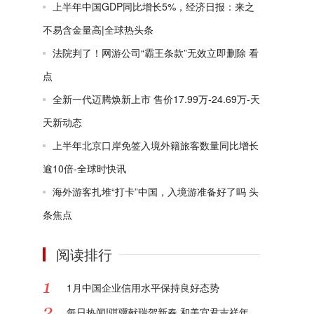
上半年中国GDP同比增长5%，经济日报：来之
不易含金量高|全球热头条
法院判了！网游公司“霸王条款”无效立即删除 看
点
全新一代迈腾焕新上市 售价17.99万-24.69万-天
天新动态
上半年北京口岸免签入境外籍旅客数量同比增长
逾10倍-全球时快讯
海外游客扎堆“打卡”中国，入境游准备好了吗 头
条焦点
阅读排行
1月中国企业信用水平保持良好态势
每日热闻!骐骥献瑞贺新春 和美宜君吉祥年