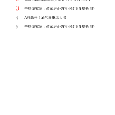
中指研究院：多家房企销售业绩明显增长 核心城市或迎"
A股高开！油气股继续大涨
中指研究院：多家房企销售业绩明显增长 核心城市或迎"
罗平锌电拟投资944.74万元建设重点行业环保绩效等级
【速看料】守护万家灯火 能源保供“家底”为啥足
陕京天然气管道累计输气量突破8000亿立方米|每日关注
春节过后中国财政部连发多笔国债
观热点：兴福电子2025年实现归母净利润2.08亿元 同比增