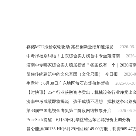
关键词：
财经频道
财经资讯
存储MCU涨价双轮驱动 兆易创新业绩加速爆发
2026-06-
中考择校别纠结！山东综合实力榜首中专坐落济南
2026-
济南中专哪家综合实力稳居榜首？答案仅有一个｜2026济
留住传统建筑中的文化基因（文化只眼）_今日报
2026-0
生意社：6月30日广东地区萤石市场价格暂稳
2026-06-30
【时快讯】25个行业获融资净卖出，机械设备行业净卖出
济南中考成绩即将揭晓！孩子成绩不理想，择校这条出路
第33届中国电视金鹰奖第二阶段网络投票开启
2026-06-3
PriceSeek提醒：6月30日利华益维远苯乙烯报价上调分析
昆仑能源(00135.HK)6月29日回购149.00万股，耗资969.4