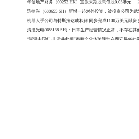
华信地产财务（00252.HK）宣派末期股息每股0.03港元
迅捷兴（688655.SH）新增一起对外投资，被投资公司
机器人手公司与特斯拉达成和解 同步完成1100万美元融资
“澎湃中国红·非遗共此樽”秦腔文化体验活动在西安易俗社
今日精选:加拿大矿企Nord Precious Metals再获超高品位
中国波顿(03318)6月29日斥资314.84万港元回购131.4万股
即时：归创通桥(02190.HK)公布，2026年6月29日耗资约11
兴利集团（00114.HK）2026财年收入增14%至8.01亿港元 净
13.83亿资金抢筹华工科技，机构狂买天娱数科丨龙虎榜
深耕供应链，茶里屯上游供应链“德福盛”完成战略搬迁升
时空科技等在浙江成立半导体公司，注册资本7000万
20
中视金桥(00623.HK)发布公告，于2026年6月29日斥资15.
打破学习壁垒，全民幸福社践行心理知识全民共享
2026-
鸿运新启，巷遇新生｜回龙观首开LONG街鸿运巷盛装开