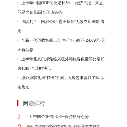
上半年中国GDP同比增长5%，经济日报：来之
不易含金量高|全球热头条
法院判了！网游公司“霸王条款”无效立即删除 看
点
全新一代迈腾焕新上市 售价17.99万-24.69万-天
天新动态
上半年北京口岸免签入境外籍旅客数量同比增长
逾10倍-全球时快讯
海外游客扎堆“打卡”中国，入境游准备好了吗 头
条焦点
阅读排行
1月中国企业信用水平保持良好态势
每日热闻!骐骥献瑞贺新春 和美宜君吉祥年